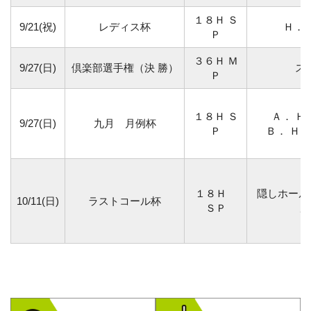
１８Ｈ Ｓ
9/21(祝)
レディス杯
Ｈ．
Ｐ
３６Ｈ Ｍ
9/27(日)
倶楽部選手権（決 勝）
ス
Ｐ
１８Ｈ Ｓ
Ａ． Ｈ
9/27(日)
九月 月例杯
Ｐ
Ｂ． Ｈ
１８Ｈ
隠しホール
10/11(日)
ラストコール杯
ＳＰ
ル