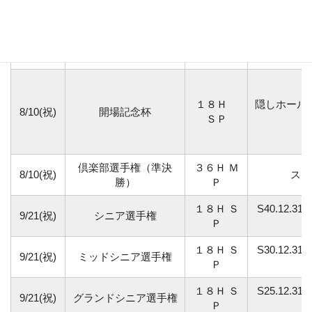
Ｓ．Ｐ
Ｂ． Ｈ
倶楽部選手権（１．２
１８Ｈ Ｍ
7/26(日)
１回戦 、
回戦）
Ｐ
１８Ｈ
隠しホール
8/10(祝)
開場記念杯
ＳＰ
倶楽部選手権（準決
３６Ｈ Ｍ
8/10(祝)
ス
勝）
Ｐ
１８Ｈ Ｓ
S40.12.
9/21(祝)
シニア選手権
Ｐ
１８Ｈ Ｓ
S30.12.
9/21(祝)
ミッドシニア選手権
Ｐ
１８Ｈ Ｓ
S25.12.
9/21(祝)
グランドシニア選手権
Ｐ