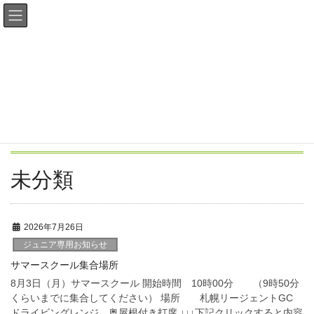
最新情報
HOME
最新情報
未分類
未分類
2026年7月26日
ジュニア専用お知らせ
サマースクール集合場所
8月3日（月）サマースクール 開始時間 10時00分 （9時50分
くらいまでに集合してください） 場所 札幌リージェントGC
ドライビングレンジ 奥屋根付き打席 ↓↓↓下記クリックすると内容